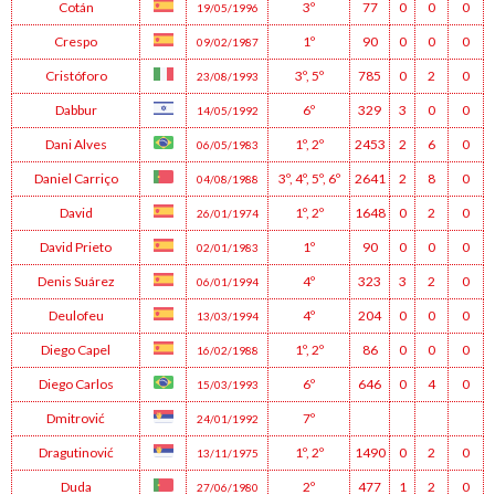
Cotán
3º
77
0
0
0
19/05/1996
Crespo
1º
90
0
0
0
09/02/1987
Cristóforo
3º
,
5º
785
0
2
0
23/08/1993
Dabbur
6º
329
3
0
0
14/05/1992
Dani Alves
1º
,
2º
2453
2
6
0
06/05/1983
Daniel Carriço
3º
,
4º
,
5º
,
6º
2641
2
8
0
04/08/1988
David
1º
,
2º
1648
0
2
0
26/01/1974
David Prieto
1º
90
0
0
0
02/01/1983
Denis Suárez
4º
323
3
2
0
06/01/1994
Deulofeu
4º
204
0
0
0
13/03/1994
Diego Capel
1º
,
2º
86
0
0
0
16/02/1988
Diego Carlos
6º
646
0
4
0
15/03/1993
Dmitrović
7º
24/01/1992
Dragutinović
1º
,
2º
1490
0
2
0
13/11/1975
Duda
2º
477
1
2
0
27/06/1980