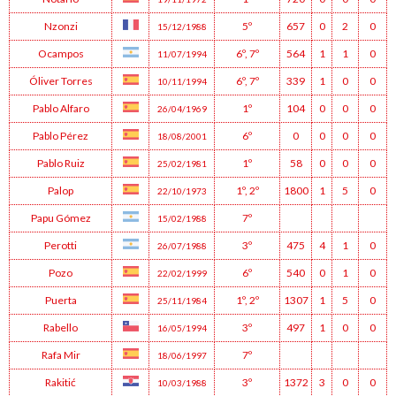
Nzonzi
5º
657
0
2
0
15/12/1988
Ocampos
6º
,
7º
564
1
1
0
11/07/1994
Óliver Torres
6º
,
7º
339
1
0
0
10/11/1994
Pablo Alfaro
1º
104
0
0
0
26/04/1969
Pablo Pérez
6º
0
0
0
0
18/08/2001
Pablo Ruiz
1º
58
0
0
0
25/02/1981
Palop
1º
,
2º
1800
1
5
0
22/10/1973
Papu Gómez
7º
15/02/1988
Perotti
3º
475
4
1
0
26/07/1988
Pozo
6º
540
0
1
0
22/02/1999
Puerta
1º
,
2º
1307
1
5
0
25/11/1984
Rabello
3º
497
1
0
0
16/05/1994
Rafa Mir
7º
18/06/1997
Rakitić
3º
1372
3
0
0
10/03/1988