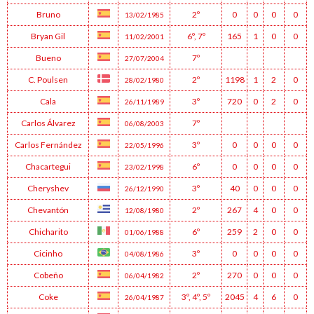
Bruno
2º
0
0
0
0
13/02/1985
Bryan Gil
6º
,
7º
165
1
0
0
11/02/2001
Bueno
7º
27/07/2004
C. Poulsen
2º
1198
1
2
0
28/02/1980
Cala
3º
720
0
2
0
26/11/1989
Carlos Álvarez
7º
06/08/2003
Carlos Fernández
3º
0
0
0
0
22/05/1996
Chacartegui
6º
0
0
0
0
23/02/1998
Cheryshev
3º
40
0
0
0
26/12/1990
Chevantón
2º
267
4
0
0
12/08/1980
Chicharito
6º
259
2
0
0
01/06/1988
Cicinho
3º
0
0
0
0
04/08/1986
Cobeño
2º
270
0
0
0
06/04/1982
Coke
3º
,
4º
,
5º
2045
4
6
0
26/04/1987