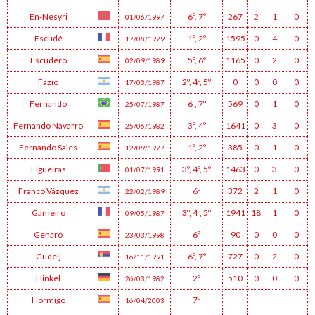
En-Nesyri
6º
,
7º
267
2
1
0
01/06/1997
Escudé
1º
,
2º
1595
0
4
0
17/08/1979
Escudero
5º
,
6º
1165
0
2
0
02/09/1989
Fazio
2º
,
4º
,
5º
0
0
0
0
17/03/1987
Fernando
6º
,
7º
569
0
1
0
25/07/1987
Fernando Navarro
3º
,
4º
1641
0
3
0
25/06/1982
Fernando Sales
1º
,
2º
385
0
1
0
12/09/1977
Figueiras
3º
,
4º
,
5º
1463
0
3
0
01/07/1991
Franco Vázquez
6º
372
2
1
0
22/02/1989
Gameiro
3º
,
4º
,
5º
1941
18
1
0
09/05/1987
Genaro
6º
90
0
0
0
23/03/1998
Gudelj
6º
,
7º
727
0
2
0
16/11/1991
Hinkel
2º
510
0
0
0
26/03/1982
Hormigo
7º
16/04/2003