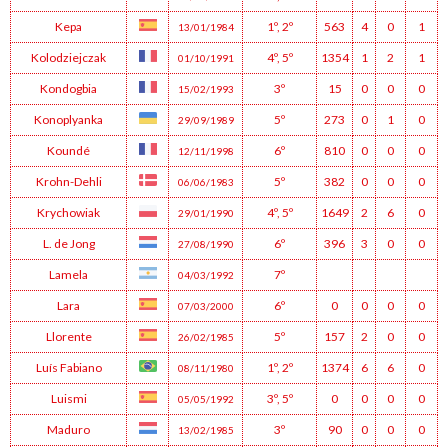
Kepa
1º
,
2º
563
4
0
1
13/01/1984
Kolodziejczak
4º
,
5º
1354
1
2
1
01/10/1991
Kondogbia
3º
15
0
0
0
15/02/1993
Konoplyanka
5º
273
0
1
0
29/09/1989
Koundé
6º
810
0
0
0
12/11/1998
Krohn-Dehli
5º
382
0
0
0
06/06/1983
Krychowiak
4º
,
5º
1649
2
6
0
29/01/1990
L. de Jong
6º
396
3
0
0
27/08/1990
Lamela
7º
04/03/1992
Lara
6º
0
0
0
0
07/03/2000
Llorente
5º
157
2
0
0
26/02/1985
Luís Fabiano
1º
,
2º
1374
6
6
0
08/11/1980
Luismi
3º
,
5º
0
0
0
0
05/05/1992
Maduro
3º
90
0
0
0
13/02/1985