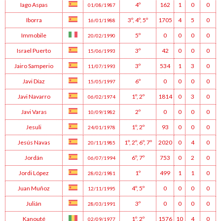
Iago Aspas
4º
162
1
0
0
01/08/1987
Iborra
3º
,
4º
,
5º
1705
4
5
0
16/01/1988
Immobile
5º
0
0
0
0
20/02/1990
Israel Puerto
3º
42
0
0
0
15/06/1993
Jairo Samperio
3º
534
1
3
0
11/07/1993
Javi Díaz
6º
0
0
0
0
15/05/1997
Javi Navarro
1º
,
2º
1814
0
3
0
06/02/1974
Javi Varas
2º
0
0
0
0
10/09/1982
Jesuli
1º
,
2º
93
0
0
0
24/01/1978
Jesús Navas
1º
,
2º
,
6º
,
7º
2020
0
4
0
20/11/1985
Jordán
6º
,
7º
753
0
2
0
06/07/1994
Jordi López
1º
499
1
1
0
28/02/1981
Juan Muñoz
4º
,
5º
0
0
0
0
12/11/1995
Julián
3º
0
0
0
0
28/03/1991
Kanouté
1º
,
2º
1576
10
4
0
02/09/1977