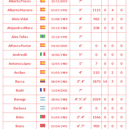
Alberto Flores
7º
10/11/2003
Alberto Moreno
3º
1115
0
4
0
05/07/1992
Aleix Vidal
4º
962
2
2
0
21/08/1989
Alejandro Alfaro
2º
208
0
0
0
23/11/1986
Alex Telles
7º
15/12/1992
Alfonso Pastor
6º
0
0
0
0
04/10/2000
Andreolli
5º
0
0
0
0
10/06/1986
Antonio López
1º
7
0
0
0
12/05/1980
Arribas
4º
210
0
2
0
01/05/1989
Bacca
3º
,
4º
1870
14
5
0
08/09/1986
Badé
7º
11/04/2000
Banega
4º
,
5º
,
6º
2039
0
8
0
28/06/1988
Barbosa
4º
0
0
0
0
27/07/1984
Beto
3º
,
4º
1366
0
0
0
01/05/1982
Bono
6º
,
7º
900
0
0
0
05/04/1991