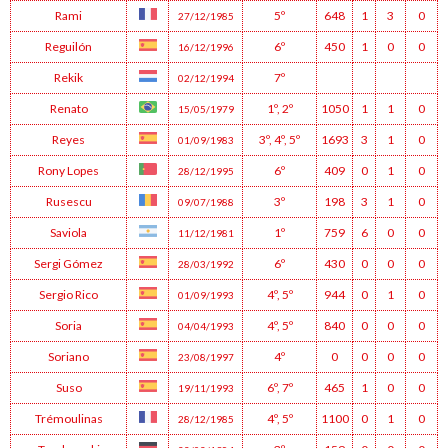
Rami
5º
648
1
3
0
27/12/1985
Reguilón
6º
450
1
0
0
16/12/1996
Rekik
7º
02/12/1994
Renato
1º
,
2º
1050
1
1
0
15/05/1979
Reyes
3º
,
4º
,
5º
1693
3
1
0
01/09/1983
Rony Lopes
6º
409
0
1
0
28/12/1995
Rusescu
3º
198
3
1
0
09/07/1988
Saviola
1º
759
6
0
0
11/12/1981
Sergi Gómez
6º
430
0
0
0
28/03/1992
Sergio Rico
4º
,
5º
944
0
1
0
01/09/1993
Soria
4º
,
5º
840
0
0
0
04/04/1993
Soriano
4º
0
0
0
0
23/08/1997
Suso
6º
,
7º
465
1
0
0
19/11/1993
Trémoulinas
4º
,
5º
1100
0
1
0
28/12/1985