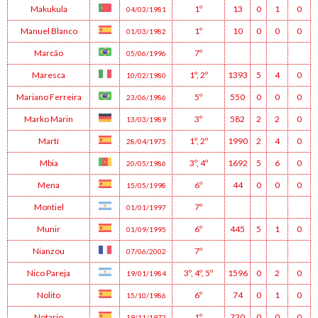
Makukula
1º
13
0
1
0
04/03/1981
Manuel Blanco
1º
10
0
0
0
01/03/1982
Marcão
7º
05/06/1996
Maresca
1º
,
2º
1393
5
4
0
10/02/1980
Mariano Ferreira
5º
550
0
0
0
23/06/1986
Marko Marin
3º
582
2
2
0
13/03/1989
Martí
1º
,
2º
1990
2
4
0
28/04/1975
Mbia
3º
,
4º
1692
5
6
0
20/05/1986
Mena
6º
44
0
0
0
15/05/1998
Montiel
7º
01/01/1997
Munir
6º
445
5
1
0
01/09/1995
Nianzou
7º
07/06/2002
Nico Pareja
3º
,
4º
,
5º
1596
0
2
0
19/01/1984
Nolito
6º
74
0
1
0
15/10/1986
Notario
1º
720
0
0
0
19/11/1972