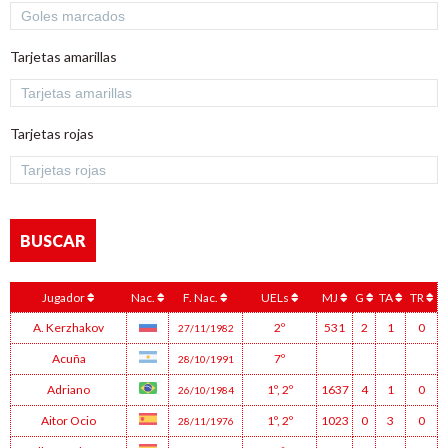
Tarjetas amarillas
Tarjetas rojas
Jugador
Nac.
F. Nac.
UELs
MJ
G
TA
TR
A. Kerzhakov
2º
531
2
1
0
27/11/1982
Acuña
7º
28/10/1991
Adriano
1º
,
2º
1637
4
1
0
26/10/1984
Aitor Ocio
1º
,
2º
1023
0
3
0
28/11/1976