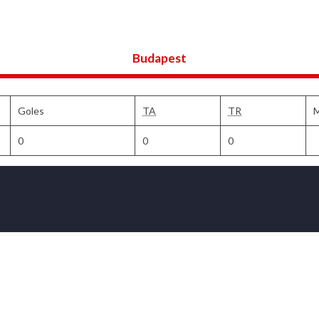
Budapest
Goles
TA
TR
M
0
0
0