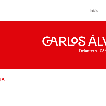
Inicio
Carlos Á
Delantero - 0
LA