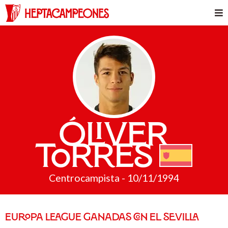
Óliver
Torres
Centrocampista - 10/11/1994
EUROPA LEAGUE GANADAS CON EL SEVILLA