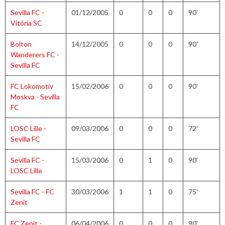
Sevilla FC -
01/12/2005
0
0
0
90'
Vitória SC
Bolton
14/12/2005
0
0
0
90'
Wanderers FC -
Sevilla FC
FC Lokomotiv
15/02/2006
0
0
0
90'
Moskva - Sevilla
FC
LOSC Lille -
09/03/2006
0
0
0
72'
Sevilla FC
Sevilla FC -
15/03/2006
0
1
0
90'
LOSC Lille
Sevilla FC - FC
30/03/2006
1
1
0
75'
Zenit
FC Zenit -
06/04/2006
0
0
0
90'