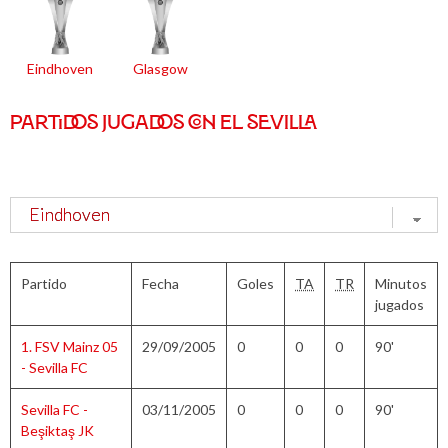
Eindhoven
Glasgow
PARTIDOS JUGADOS CON EL SEVILLA
Partido
Fecha
Goles
TA
TR
Minutos
jugados
1. FSV Mainz 05
29/09/2005
0
0
0
90'
- Sevilla FC
Sevilla FC -
03/11/2005
0
0
0
90'
Beşiktaş JK