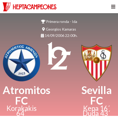
Primera ronda - Ida
Georgios Kamaras
14/09/2006 22:00h.
1 -
2
Atromitos
Sevilla
FC
FC
Korakakis
Kepa 16´
64´
Duda 43´