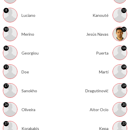
8
12
Luciano
Kanouté
10
15
Merino
Jesús Navas
14
16
Georgiou
Puerta
15
18
Doe
Martí
17
19
Sanokho
Dragutinović
26
20
Oliveira
Aitor Ocio
27
23
Korakakis
Kepa