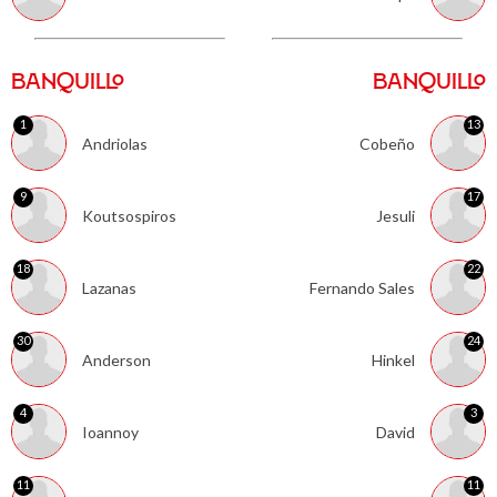
BANQUILLO
BANQUILLO
1
13
Andriolas
Cobeño
9
17
Koutsospiros
Jesuli
18
22
Lazanas
Fernando Sales
30
24
Anderson
Hinkel
4
3
Ioannoy
David
11
11