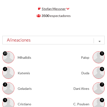
Stefan Messner
3500
espectadores
23
1
Mihailidis
Palop
2
5
Katemis
Duda
3
7
Geladaris
Dani Alves
5
8
Cristiano
C. Poulsen