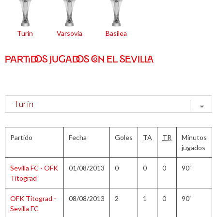
Turín
Varsovia
Basilea
PARTIDOS JUGADOS CON EL SEVILLA
Partido
Fecha
Goles
TA
TR
Minutos
jugados
Sevilla FC - OFK
01/08/2013
0
0
0
90'
Titograd
OFK Titograd -
08/08/2013
2
1
0
90'
Sevilla FC