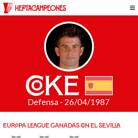
Coke
Defensa - 26/04/1987
EUROPA LEAGUE GANADAS CON EL SEVILLA