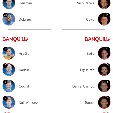
Fleišman
Nico Pareja
28
23
Delarge
Coke
BANQUILLO
BANQUILLO
30
13
Hroššo
Beto
3
5
Karišik
Figueiras
5
6
Coufal
Daniel Carriço
9
9
Kalitvintsev
Bacca