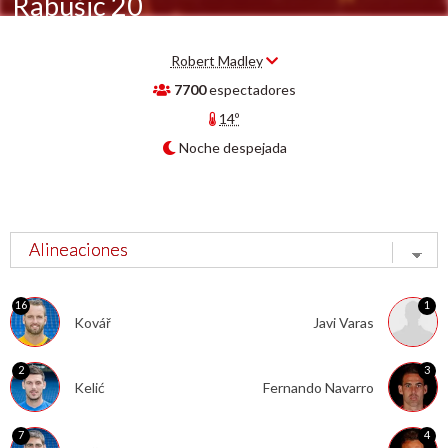
Rabušic 20´
Robert Madley
7700
espectadores
14º
Noche despejada
16
1
Kovář
Javi Varas
2
3
Kelić
Fernando Navarro
7
4