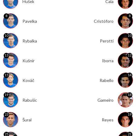
Hušek
Cala
8
8
Pavelka
Cristóforo
10
10
Rybalka
Perotti
13
12
Kušnír
Iborra
15
14
Kováč
Rabello
19
18
Rabušic
Gameiro
23
19
Šural
Reyes
25
21