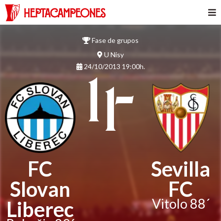
Fase de grupos
U Nisy
24/10/2013 19:00h.
1 -
1
FC
Sevilla
Slovan
FC
Vitolo 88´
Liberec