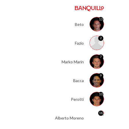
BANQUILLO
13
Beto
2
Fazio
7
Marko Marin
9
Bacca
10
Perotti
16
Alberto Moreno