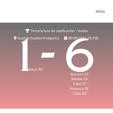
Inicio
Tercera fase de clasificación - Vuelta
1 - 6
Gradski Stadion Podgorica
08/08/2013 20:30h.
Pavićević 90´
Vitolo 10´
Rusescu 23´
Rabello 33´
Coke 37´
Rusescu 39´
Coke 60´