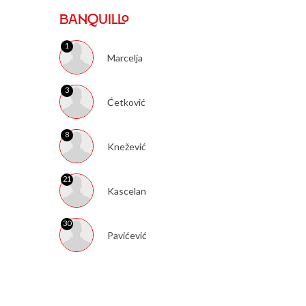
BANQUILLO
1
Marcelja
3
Ćetković
8
Knežević
21
Kascelan
30
Pavićević