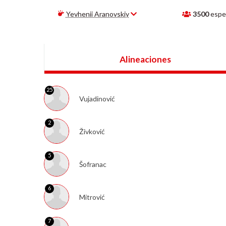
Yevhenii Aranovskiy
3500
espe
Alineaciones
25
Vujadinović
2
Živković
5
Šofranac
6
Mitrović
7