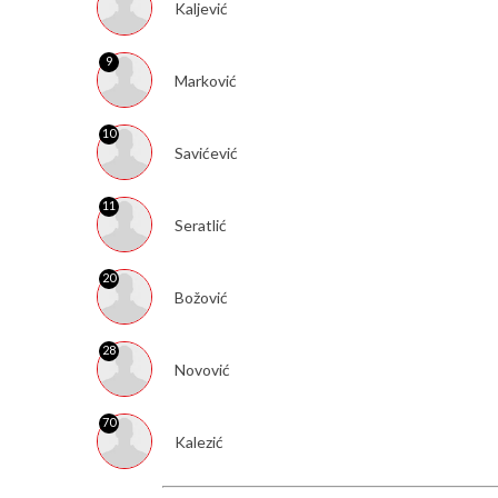
Kaljević
9
Marković
10
Savićević
11
Seratlić
20
Božović
28
Novović
70
Kalezić