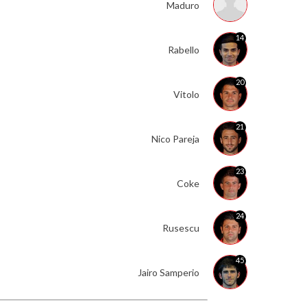
Maduro
14
Rabello
20
Vitolo
21
Nico Pareja
23
Coke
24
Rusescu
45
Jairo Samperio