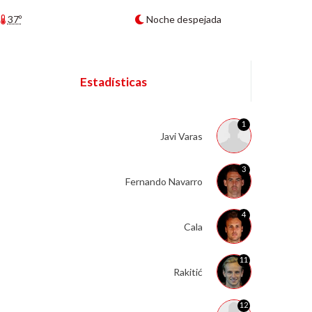
37º
Noche despejada
Estadísticas
1
Javi Varas
3
Fernando Navarro
4
Cala
11
Rakitić
12