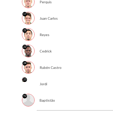
Perquis
17
Juan Carlos
21
Reyes
22
Cedrick
24
Rubén Castro
25
Jordi
92
Baptistão