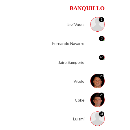
BANQUILLO
1
Javi Varas
3
Fernando Navarro
45
Jairo Samperio
20
Vitolo
23
Coke
31
Luismi