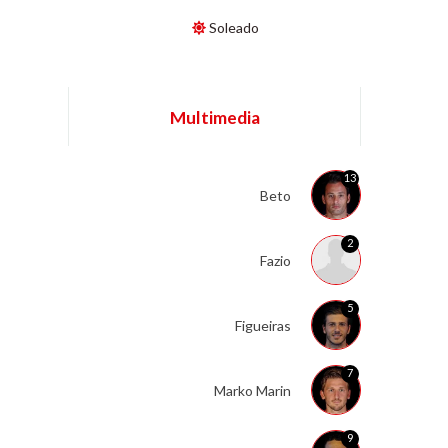
Soleado
Multimedia
13
Beto
2
Fazio
5
Figueiras
7
Marko Marin
9