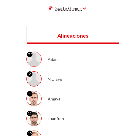
Duarte Gomes
Alineaciones
99
Adán
2
N'Diaye
4
Amaya
11
Juanfran
15