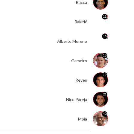
Bacca
11
Rakitić
16
Alberto Moreno
18
Gameiro
19
Reyes
21
Nico Pareja
40
Mbia