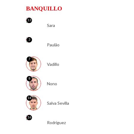
BANQUILLO
13
Sara
3
Paulão
7
Vadillo
8
Nono
14
Salva Sevilla
16
Rodríguez